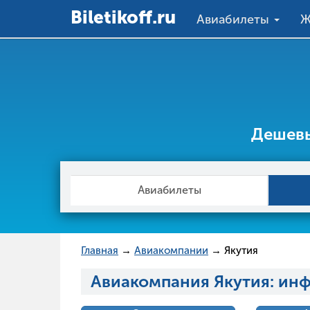
R3
Вiletikoff.ru
Авиабилеты
Ж
Дешевы
Авиабилеты
Главная
→
Авиакомпании
→ Якутия
Авиакомпания Якутия: ин