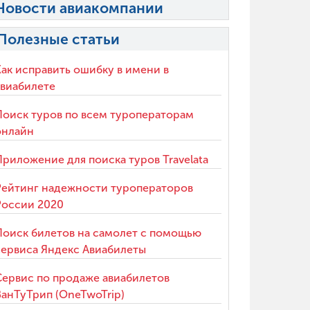
Новости авиакомпании
Полезные статьи
Как исправить ошибку в имени в
авиабилете
Поиск туров по всем туроператорам
онлайн
Приложение для поиска туров Travelata
Рейтинг надежности туроператоров
России 2020
Поиск билетов на самолет с помощью
сервиса Яндекс Авиабилеты
Сервис по продаже авиабилетов
ВанТуТрип (OneTwoTrip)