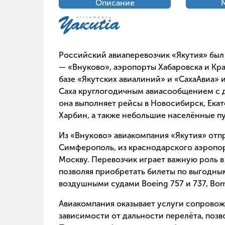
Описание
Российский авиаперевозчик «Якутия» был 
— «Внуково», аэропорты Хабаровска и Кр
базе «Якутских авиалиний» и «СахаАвиа» 
Саха круглогодичным авиасообщением с д
она выполняет рейсы в Новосибирск, Екате
Харбин, а также небольшие населённые п
Из «Внуково» авиакомпания «Якутия» отп
Симферополь, из краснодарского аэропор
Москву. Перевозчик играет важную роль 
позволяя приобретать билеты по выгодны
воздушными судами Boeing 757 и 737, Bomba
Авиакомпания оказывает услуги сопровожд
зависимости от дальности перелёта, позво