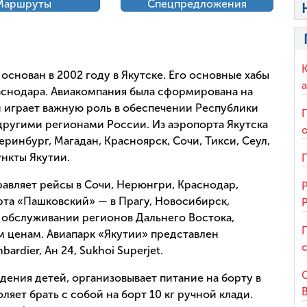
Маршруты
Спецпредложения
основан в 2002 году в Якутске. Его основные хабы
аснодара. Авиакомпания была сформирована на
и играет важную роль в обеспечении Республики
ругими регионами России. Из аэропорта Якутска
ринбург, Магадан, Красноярск, Сочи, Тикси, Сеул,
ункты Якутии.
равляет рейсы в Сочи, Нерюнгри, Краснодар,
та «Пашковский» — в Прагу, Новосибирск,
в обслуживании регионов Дальнего Востока,
м ценам. Авиапарк «Якутии» представлен
rdier, Ан 24, Sukhoi Superjet.
ения детей, организовывает питание на борту в
ляет брать с собой на борт 10 кг ручной клади.