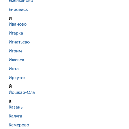
Емельяново
Енисейск
И
Иваново
Игарка
Игнатьево
Игрим
Ижевск
Инта
Иркутск
Й
Йошкар-Ола
К
Казань
Калуга
Кемерово