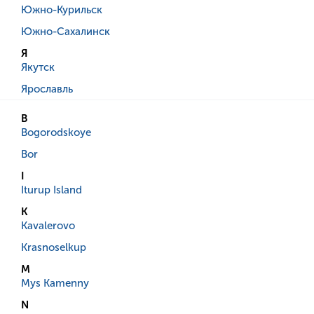
Южно-Курильск
Южно-Сахалинск
Я
Якутск
Ярославль
B
Bogorodskoye
Bor
I
Iturup Island
K
Kavalerovo
Krasnoselkup
M
Mys Kamenny
N