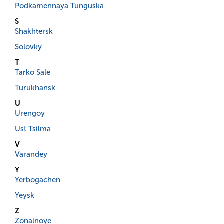
Podkamennaya Tunguska
S
Shakhtersk
Solovky
T
Tarko Sale
Turukhansk
U
Urengoy
Ust Tsilma
V
Varandey
Y
Yerbogachen
Yeysk
Z
Zonalnoye