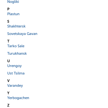
Nogliki
P
Plastun
S
Shakhtersk
Sovetskaya Gavan
T
Tarko Sale
Turukhansk
U
Urengoy
Ust Tsilma
V
Varandey
Y
Yerbogachen
Z