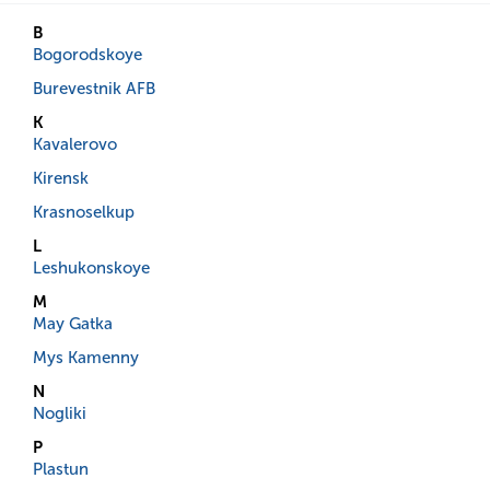
B
Bogorodskoye
Burevestnik AFB
K
Kavalerovo
Kirensk
Krasnoselkup
L
Leshukonskoye
M
May Gatka
Mys Kamenny
N
Nogliki
P
Plastun