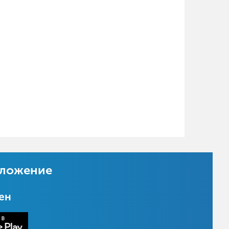
иложение
цен