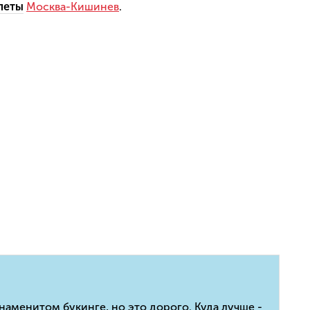
леты
Москва-Кишинев
.
наменитом букинге, но это дорого. Куда лучше -