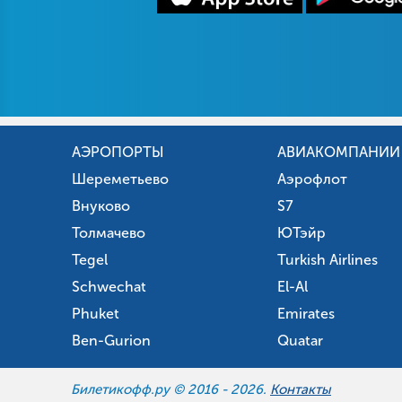
АЭРОПОРТЫ
АВИАКОМПАНИИ
Шереметьево
Аэрофлот
Внуково
S7
Толмачево
ЮТэйр
Tegel
Turkish Airlines
Schwechat
El-Al
Phuket
Emirates
Ben-Gurion
Quatar
Билетикофф.ру © 2016 -
2026.
Контакты