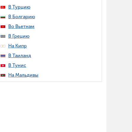
В Турцию
В Болгарию
Во Вьетнам
В Грецию
На Кипр
В Таиланд
В Тунис
На Мальдивы