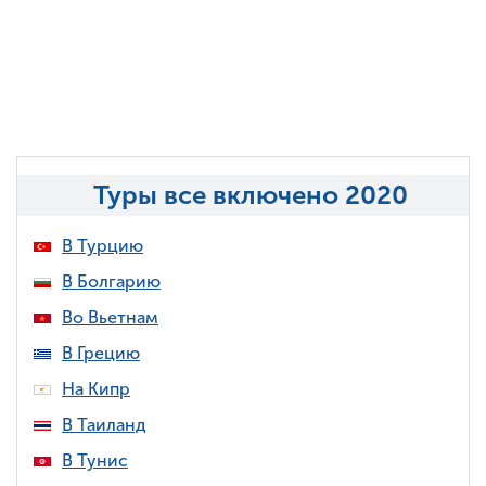
Туры все включено 2020
В Турцию
В Болгарию
Во Вьетнам
В Грецию
На Кипр
В Таиланд
В Тунис