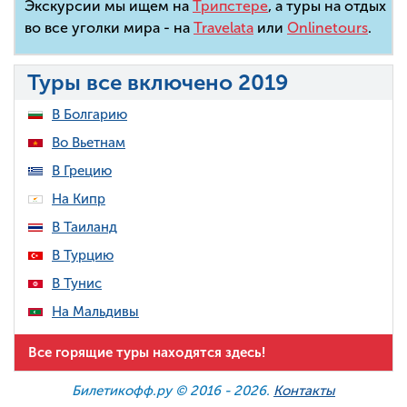
Экскурсии мы ищем на
Трипстере
, а туры на отдых
во все уголки мира - на
Travelata
или
Onlinetours
.
Туры все включено 2019
В Болгарию
Во Вьетнам
В Грецию
На Кипр
В Таиланд
В Турцию
В Тунис
На Мальдивы
Все горящие туры находятся здесь!
Билетикофф.ру © 2016 -
2026.
Контакты