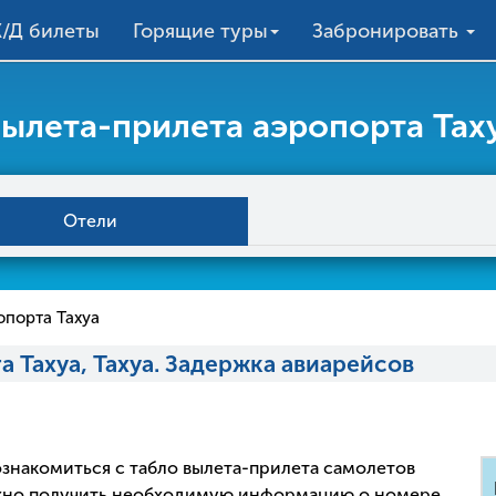
/Д билеты
Горящие туры
Забронировать
вылета-прилета аэропорта Таху
Отели
опорта Тахуа
 Тахуа, Тахуа. Задержка авиарейсов
 ознакомиться с табло вылета-прилета самолетов
ожно получить необходимую информацию о номере