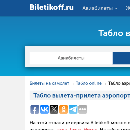
Вiletikoff.ru
Авиабилеты
Ж
Табло 
Авиабилеты
Билеты на самолет
→
Табло online
→ Табло аэр
Табло вылета-прилета аэропорта
На этой странице сервиса Biletikoff можно
аэропорта
Тахуа, Тахуа, Нигер
. На табло м