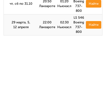
20:50
01:20
Boeing
чт, сб по 31.10
Найти
Ланзароте
Ньюкасл
737-
800
LS 546
29 марта, 5,
22:00
02:30
Boeing
Найти
12 апреля
Ланзароте
Ньюкасл
737-
800