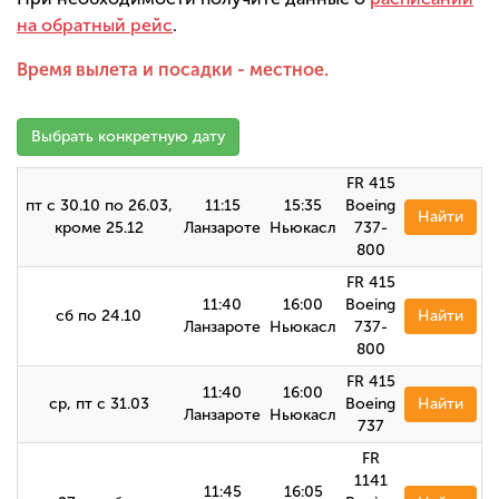
на обратный рейс
.
Время вылета и посадки - местное.
Выбрать конкретную дату
FR 415
пт с 30.10 по 26.03,
11:15
15:35
Boeing
Найти
кроме 25.12
Ланзароте
Ньюкасл
737-
800
FR 415
11:40
16:00
Boeing
сб по 24.10
Найти
Ланзароте
Ньюкасл
737-
800
FR 415
11:40
16:00
ср, пт с 31.03
Boeing
Найти
Ланзароте
Ньюкасл
737
FR
1141
11:45
16:05