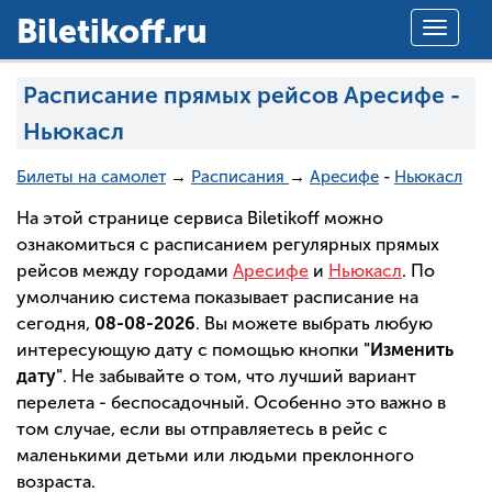
Вiletikoff.ru
Toggle
navigat
Расписание прямых рейсов Аресифе -
Ньюкасл
Билеты на самолет
→
Расписания
→
Аресифе
-
Ньюкасл
На этой странице сервиса Biletikoff можно
ознакомиться с расписанием регулярных прямых
рейсов между городами
Аресифе
и
Ньюкасл
. По
умолчанию система показывает расписание на
сегодня,
08-08-2026
. Вы можете выбрать любую
интересующую дату с помощью кнопки
"Изменить
дату"
. Не забывайте о том, что лучший вариант
перелета - беспосадочный. Особенно это важно в
том случае, если вы отправляетесь в рейс с
маленькими детьми или людьми преклонного
возраста.