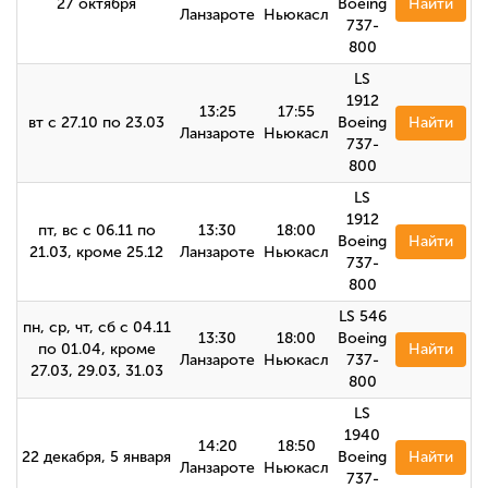
27 октября
Boeing
Найти
Ланзароте
Ньюкасл
737-
800
LS
1912
13:25
17:55
вт с 27.10 по 23.03
Boeing
Найти
Ланзароте
Ньюкасл
737-
800
LS
1912
пт, вс с 06.11 по
13:30
18:00
Boeing
Найти
21.03, кроме 25.12
Ланзароте
Ньюкасл
737-
800
LS 546
пн, ср, чт, сб с 04.11
13:30
18:00
Boeing
по 01.04, кроме
Найти
Ланзароте
Ньюкасл
737-
27.03, 29.03, 31.03
800
LS
1940
14:20
18:50
22 декабря, 5 января
Boeing
Найти
Ланзароте
Ньюкасл
737-