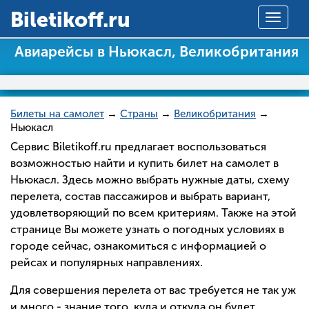
Вiletikoff.ru
Toggle
navigat
Авиарейсы в Ньюкасл, Великобритания
Билеты на самолет
→
Страны
→
Великобритания
→
Ньюкасл
Сервис Biletikoff.ru предлагает воспользоваться
возможностью найти и купить билет на самолет в
Ньюкасл. Здесь можно выбрать нужные даты, схему
перелета, состав пассажиров и выбрать вариант,
удовлетворяющий по всем критериям. Также на этой
странице Вы можете узнать о погодных условиях в
городе сейчас, ознакомиться с информацией о
рейсах и популярных направлениях.
Для совершения перелета от вас требуется не так уж
и много - знание того, куда и откуда он будет