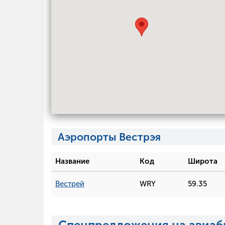
Аэропорты Вестрэя
Название
Код
Широта
Вестрей
WRY
59.35
Спецпредложения на авиаб