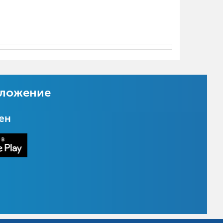
иложение
цен