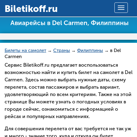
Вiletikoff.ru
Toggle
navigat
Авиарейсы в Del Carmen, Филиппины
Билеты на самолет
→
Страны
→
Филиппины
→ в Del
Carmen
Сервис Biletikoff.ru предлагает воспользоваться
возможностью найти и купить билет на самолет в Del
Carmen. Здесь можно выбрать нужные даты, схему
перелета, состав пассажиров и выбрать вариант,
удовлетворяющий по всем критериям. Также на этой
странице Вы можете узнать о погодных условиях в
городе сейчас, ознакомиться с информацией о
рейсах и популярных направлениях.
Для совершения перелета от вас требуется не так уж
и много - знание того, куда и откуда он будет