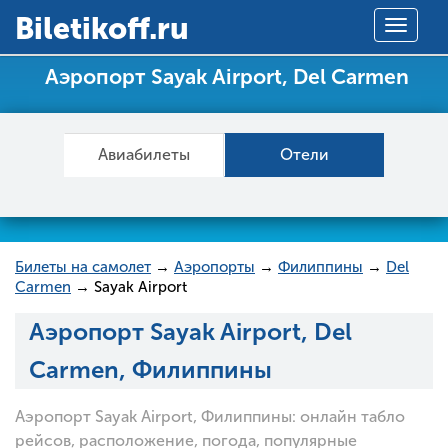
Вiletikoff.ru
Toggle
navigat
Аэропорт Sayak Airport, Del Carmen
Авиабилеты
Отели
Билеты на самолет
→
Аэропорты
→
Филиппины
→
Del
Carmen
→ Sayak Airport
Аэропорт Sayak Airport, Del
Carmen, Филиппины
Аэропорт Sayak Airport, Филиппины: онлайн табло
рейсов, расположение, погода, популярные