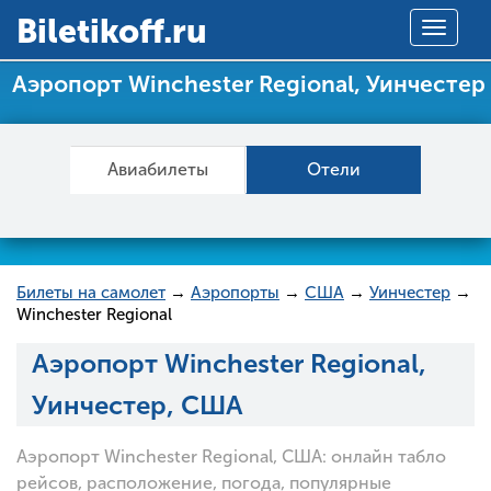
Вiletikoff.ru
Toggle
navigat
Аэропорт Winchester Regional, Уинчестер
Авиабилеты
Отели
Билеты на самолет
→
Аэропорты
→
США
→
Уинчестер
→
Winchester Regional
Аэропорт Winchester Regional,
Уинчестер, США
Аэропорт Winchester Regional, США: онлайн табло
рейсов, расположение, погода, популярные