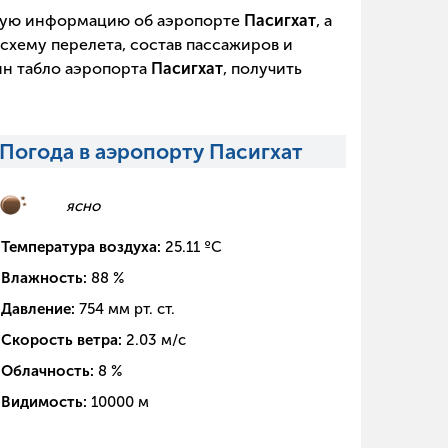
щую информацию об аэропорте
Пасигхат
, а
схему перелета, состав пассажиров и
йн табло аэропорта
Пасигхат
, получить
Погода в аэропорту Пасигхат
ясно
Температура воздуха:
25.11
ºC
Влажность:
88
%
Давление:
754
мм рт. ст.
Скорость ветра:
2.03
м/с
Облачность:
8
%
Видимость:
10000
м