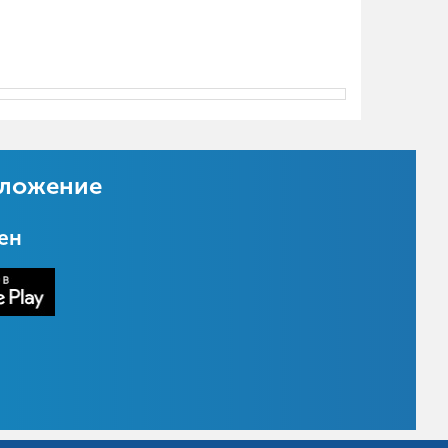
иложение
цен