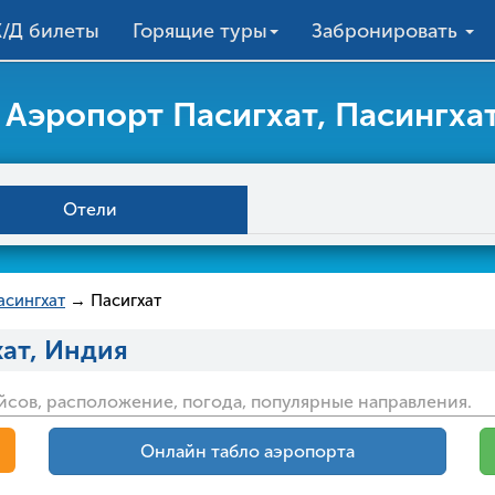
/Д билеты
Горящие туры
Забронировать
Аэропорт Пасигхат, Пасингха
Отели
асингхат
→ Пасигхат
хат, Индия
йсов, расположение, погода, популярные направления.
Онлайн табло аэропорта