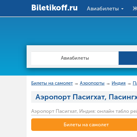
Вiletikoff.ru
Авиабилеты
Ж
Авиабилеты
Билеты на самолет
→
Аэропорты
→
Индия
→
П
Аэропорт Пасигхат, Пасинг
Аэропорт Пасигхат, Индия: онлайн табло ре
Билеты на самолет