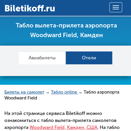
Вiletikoff.ru
Toggle
navigat
Табло вылета-прилета аэропорта
Woodward Field, Камден
Авиабилеты
Отели
Билеты на самолет
→
Табло online
→ Табло аэропорта
Woodward Field
На этой странице сервиса Biletikoff можно
ознакомиться с табло вылета-прилета самолетов
аэропорта
Woodward Field, Камден, США
. На табло