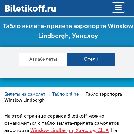
Вiletikoff.ru
Toggle
navigat
Табло вылета-прилета аэропорта Winslow
Lindbergh, Уинслоу
Авиабилеты
Отели
Билеты на самолет
→
Табло online
→ Табло аэропорта
Winslow Lindbergh
На этой странице сервиса Biletikoff можно
ознакомиться с табло вылета-прилета самолетов
аэропорта
Winslow Lindbergh, Уинслоу, США
. На