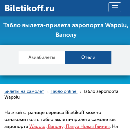
Вiletikoff.ru
Toggle
navigat
Табло вылета-прилета аэропорта Wapolu,
Ваполу
Авиабилеты
Отели
Билеты на самолет
→
Табло online
→ Табло аэропорта
Wapolu
На этой странице сервиса Biletikoff можно
ознакомиться с табло вылета-прилета самолетов
аэропорта
Wapolu, Ваполу, Папуа Новая Гвинея
. На