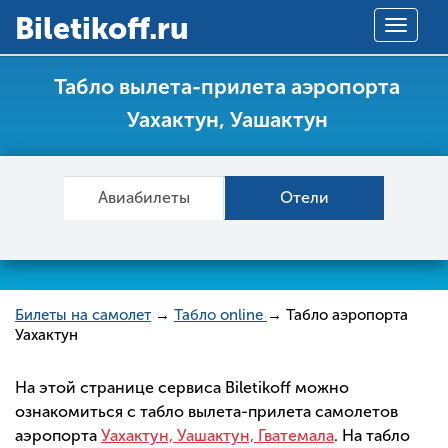
Вiletikoff.ru
Toggle
navigat
Табло вылета-прилета аэропорта
Уахактун, Уашактун
Авиабилеты
Отели
Билеты на самолет
→
Табло online
→ Табло аэропорта
Уахактун
На этой странице сервиса Biletikoff можно
ознакомиться с табло вылета-прилета самолетов
аэропорта
Уахактун, Уашактун, Гватемала
. На табло