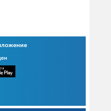
иложение
цен