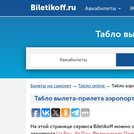
Вiletikoff.ru
Авиабилеты
Ж
Табло вы
Авиабилеты
Билеты на самолет
→
Табло online
→ Табло аэр
Табло вылета-прилета аэропорт
На этой странице сервиса Biletikoff можно
аэропорта
Ua Pou, Уа Поу, Французская Пол