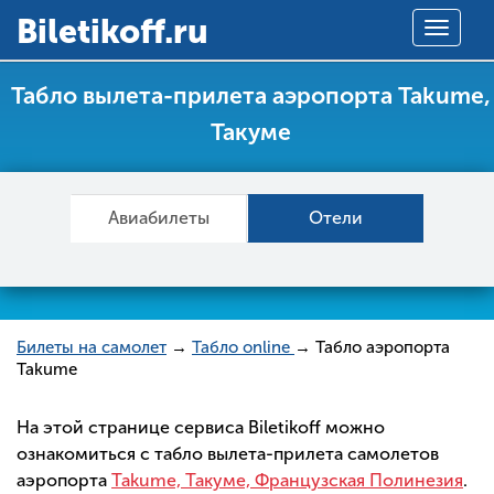
Вiletikoff.ru
Toggle
navigat
Табло вылета-прилета аэропорта Takume,
Такуме
Авиабилеты
Отели
Билеты на самолет
→
Табло online
→ Табло аэропорта
Takume
На этой странице сервиса Biletikoff можно
ознакомиться с табло вылета-прилета самолетов
аэропорта
Takume, Такуме, Французская Полинезия
.