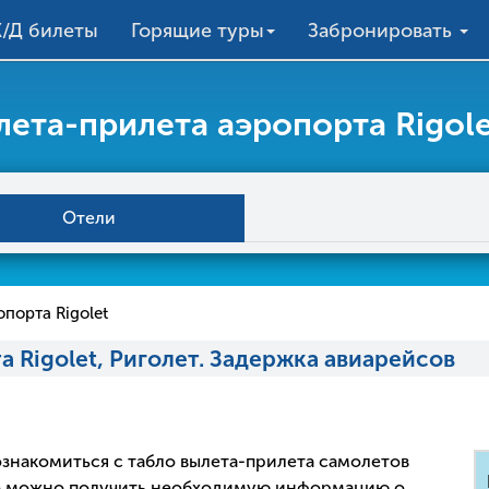
/Д билеты
Горящие туры
Забронировать
лета-прилета аэропорта Rigole
Отели
порта Rigolet
 Rigolet, Риголет. Задержка авиарейсов
 ознакомиться с табло вылета-прилета самолетов
ло можно получить необходимую информацию о