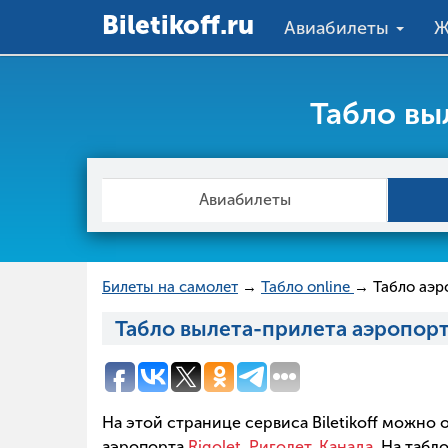
Вiletikoff.ru
Авиабилеты
Ж
Табло вы
Авиабилеты
Билеты на самолет
→
Табло online
→ Табло аэро
Табло вылета-прилета аэропорта
На этой странице сервиса Biletikoff можно
аэропорта
Rigolet, Риголет, Канада
. На таб