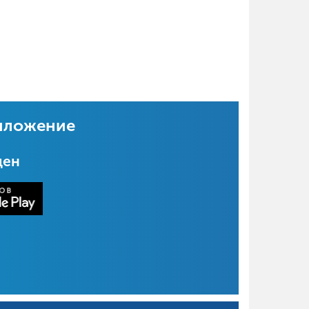
иложение
цен