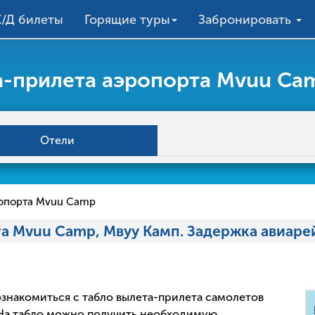
/Д билеты
Горящие туры
Забронировать
а-прилета аэропорта Mvuu Ca
Отели
опорта Mvuu Camp
а Mvuu Camp, Мвуу Камп. Задержка авиаре
 ознакомиться с табло вылета-прилета самолетов
 На табло можно получить необходимую