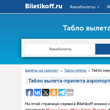
Вiletikoff.ru
Авиабилеты
Ж
Табло вылет
Авиабилеты
Билеты на самолет
→
Табло online
→ Табло аэр
Табло вылета-прилета аэропорт
На этой странице сервиса Biletikoff можно
аэропорта
Mvuu Camp, Мвуу Камп, Малави
.