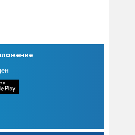
иложение
цен