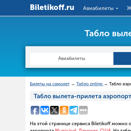
Вiletikoff.ru
Авиабилеты
Ж
Табло выле
Авиабилеты
Билеты на самолет
→
Табло online
→ Табло аэр
Табло вылета-прилета аэропорт
На этой странице сервиса Biletikoff можно
аэропорта
Municipal, Лакония, США
. На та