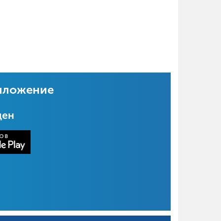
иложение
цен