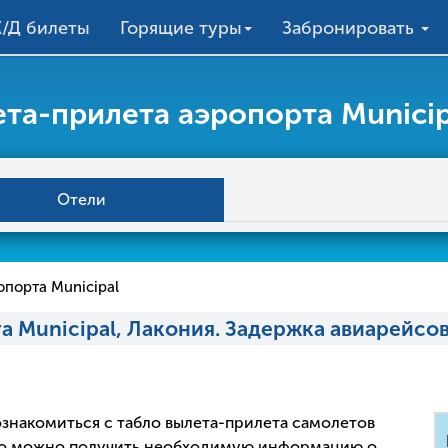
/Д билеты
Горящие туры
Забронировать
та-прилета аэропорта Municip
Отели
опорта Municipal
а Municipal, Лакония. Задержка авиарейсо
 ознакомиться с табло вылета-прилета самолетов
бло можно получить необходимую информацию о