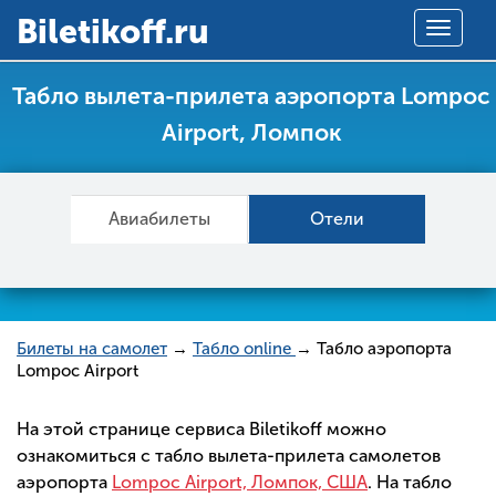
Вiletikoff.ru
Toggle
navigat
Табло вылета-прилета аэропорта Lompoc
Airport, Ломпок
Авиабилеты
Отели
Билеты на самолет
→
Табло online
→ Табло аэропорта
Lompoc Airport
На этой странице сервиса Biletikoff можно
ознакомиться с табло вылета-прилета самолетов
аэропорта
Lompoc Airport, Ломпок, США
. На табло