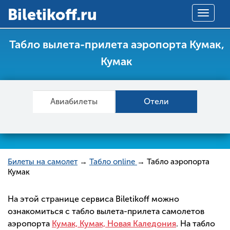
Вiletikoff.ru
Toggle
navigat
Табло вылета-прилета аэропорта Кумак,
Кумак
Авиабилеты
Отели
Билеты на самолет
→
Табло online
→ Табло аэропорта
Кумак
На этой странице сервиса Biletikoff можно
ознакомиться с табло вылета-прилета самолетов
аэропорта
Кумак, Кумак, Новая Каледония
. На табло