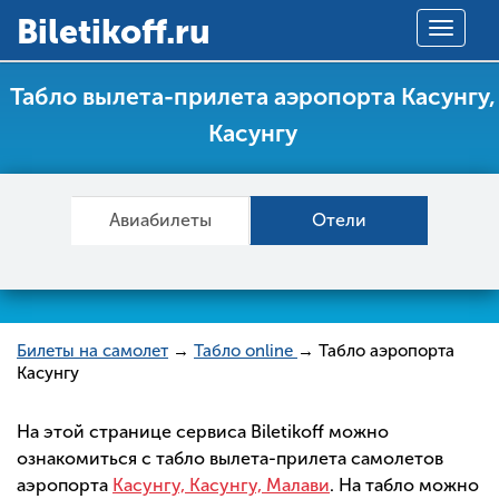
Вiletikoff.ru
Toggle
navigat
Табло вылета-прилета аэропорта Касунгу,
Касунгу
Авиабилеты
Отели
Билеты на самолет
→
Табло online
→ Табло аэропорта
Касунгу
На этой странице сервиса Biletikoff можно
ознакомиться с табло вылета-прилета самолетов
аэропорта
Касунгу, Касунгу, Малави
. На табло можно