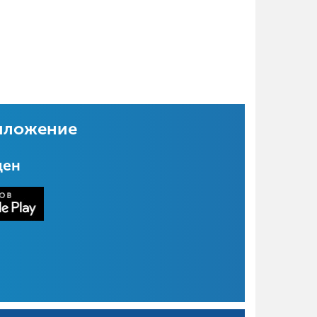
иложение
цен