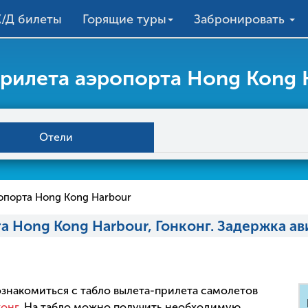
/Д билеты
Горящие туры
Забронировать
рилета аэропорта Hong Kong H
Отели
опорта Hong Kong Harbour
а Hong Kong Harbour, Гонконг. Задержка а
 ознакомиться с табло вылета-прилета самолетов
конг
. На табло можно получить необходимую