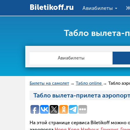
Вiletikoff.ru
Авиабилеты
Ж
Табло вылета-п
Авиабилеты
Билеты на самолет
→
Табло online
→ Табло аэр
Табло вылета-прилета аэропорт
На этой странице сервиса Biletikoff можно
аэропорта
Hong Kong Harbour, Гонконг, Гон