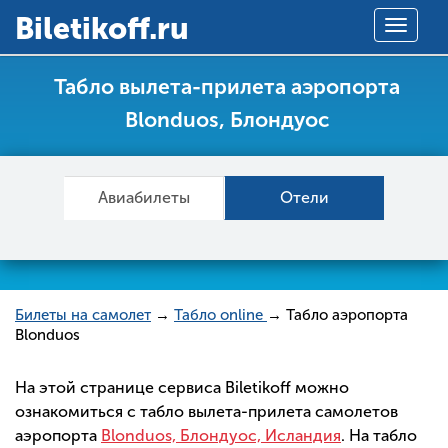
Вiletikoff.ru
Toggle
navigat
Табло вылета-прилета аэропорта
Blonduos, Блондуос
Авиабилеты
Отели
Билеты на самолет
→
Табло online
→ Табло аэропорта
Blonduos
На этой странице сервиса Biletikoff можно
ознакомиться с табло вылета-прилета самолетов
аэропорта
Blonduos, Блондуос, Исландия
. На табло