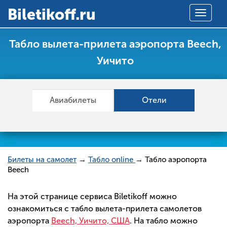
Вiletikoff.ru
Toggle
navigat
Табло вылета-прилета аэропорта Beech,
Уичито
Авиабилеты
Отели
Билеты на самолет
→
Табло online
→ Табло аэропорта
Beech
На этой странице сервиса Biletikoff можно
ознакомиться с табло вылета-прилета самолетов
аэропорта
Beech, Уичито, США
. На табло можно