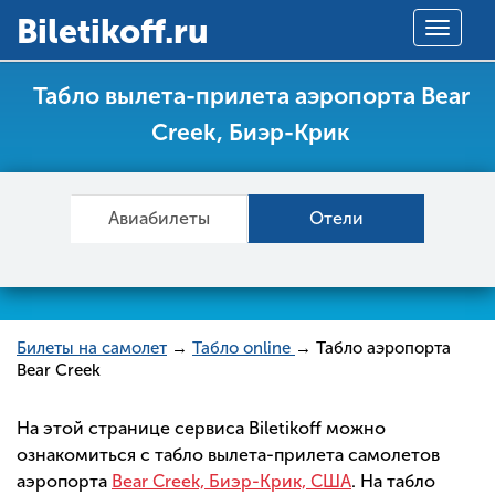
Вiletikoff.ru
Toggle
navigat
Табло вылета-прилета аэропорта Bear
Creek, Биэр-Крик
Авиабилеты
Отели
Билеты на самолет
→
Табло online
→ Табло аэропорта
Bear Creek
На этой странице сервиса Biletikoff можно
ознакомиться с табло вылета-прилета самолетов
аэропорта
Bear Creek, Биэр-Крик, США
. На табло