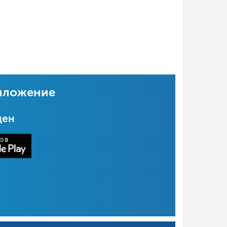
иложение
цен