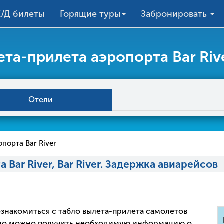
/Д билеты
Горящие туры
Забронировать
та-прилета аэропорта Bar River
Отели
порта Bar River
Bar River, Bar River. Задержка авиарейсов
 ознакомиться с табло вылета-прилета самолетов
абло можно получить необходимую информацию о