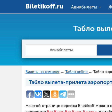
Вiletikoff.ru
Авиабилеты
Ж
Табло выле
Авиабилеты
Билеты на самолет
→
Табло online
→ Табло аэро
Табло вылета-прилета аэропорта 
На этой странице сервиса Biletikoff можно
аэропорта
Bar River, Bar River, Канада
. На т