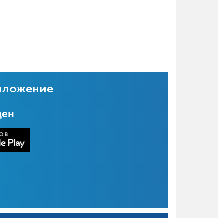
иложение
цен