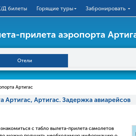
/Д билеты
Горящие туры
Забронировать
ета-прилета аэропорта Артига
Отели
опорта Артигас
а Артигас, Артигас. Задержка авиарейсов
 ознакомиться с табло вылета-прилета самолетов
абло можно получить необходимую информацию о