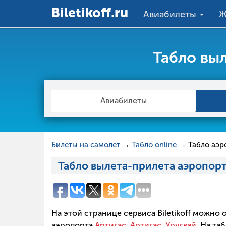
Вiletikoff.ru
Авиабилеты
Ж
Табло выл
Авиабилеты
Билеты на самолет
→
Табло online
→ Табло аэр
Табло вылета-прилета аэропорт
На этой странице сервиса Biletikoff можно
аэропорта
Артигас, Артигас, Уругвай
. На т