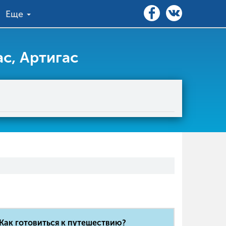
Еще
с, Артигас
Как готовиться к путешествию?