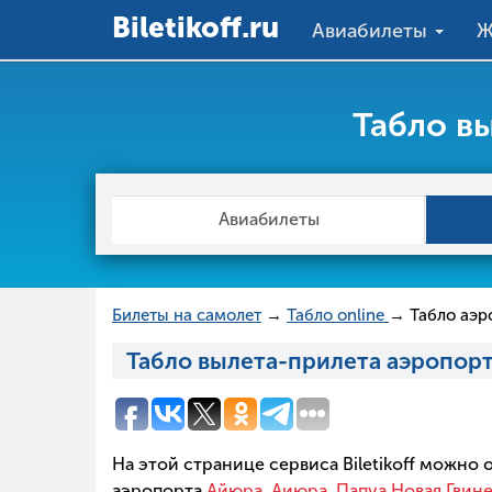
Вiletikoff.ru
Авиабилеты
Ж
Табло в
Авиабилеты
Билеты на самолет
→
Табло online
→ Табло аэр
Табло вылета-прилета аэропорт
На этой странице сервиса Biletikoff можно
аэропорта
Айюра, Аиюра, Папуа Новая Гвин