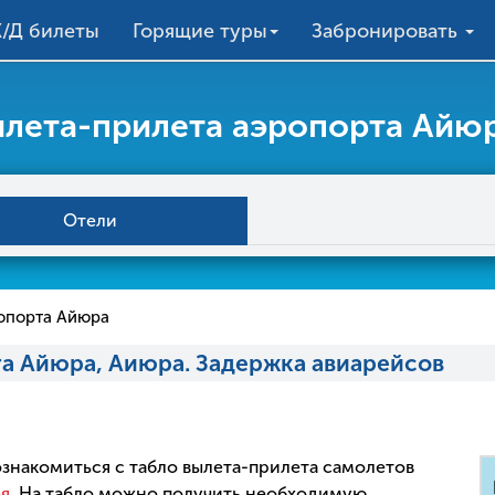
/Д билеты
Горящие туры
Забронировать
ылета-прилета аэропорта Айю
Отели
опорта Айюра
а Айюра, Аиюра. Задержка авиарейсов
 ознакомиться с табло вылета-прилета самолетов
ея
. На табло можно получить необходимую