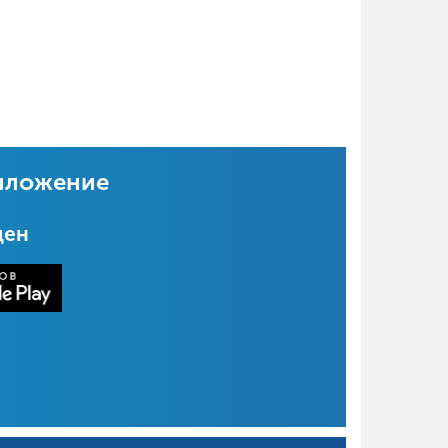
иложение
цен