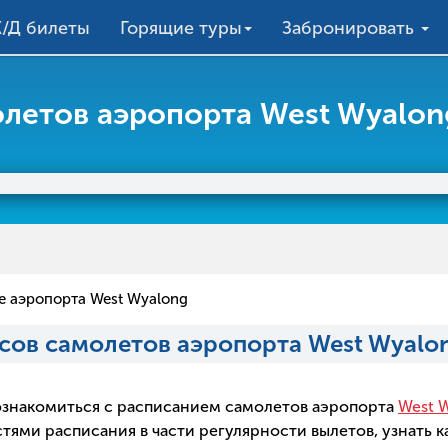
/Д билеты
Горящие туры
Забронировать
летов аэропорта West Wyalong
е аэропорта West Wyalong
сов самолетов аэропорта West Wyalon
о ознакомиться с расписанием самолетов аэропорта
West W
ми расписания в части регулярности вылетов, узнать ка