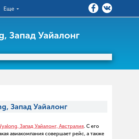
Еще
, Запад Уайалонг
g, Запад Уайалонг
yalong, Запад Уайалонг, Австралия
. С его
кая авиакомпания совершает рейс, а также