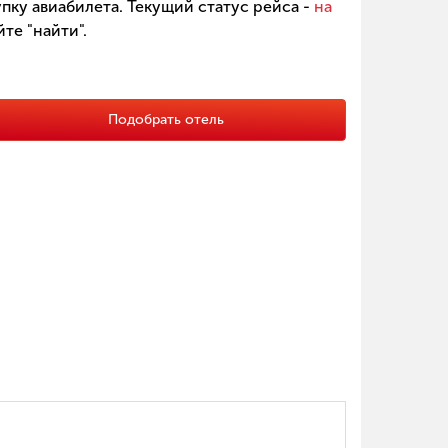
пку авиабилета. Текущий статус рейса -
на
те "найти".
Подобрать отель