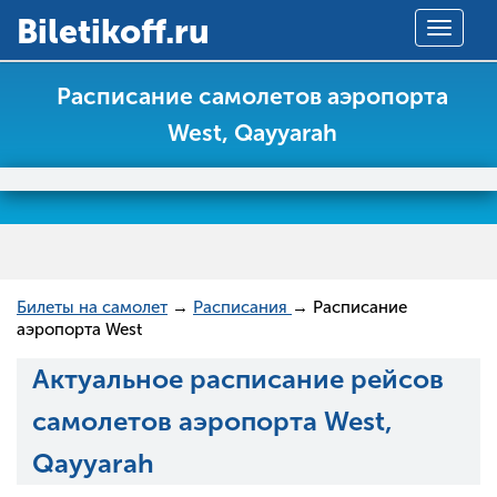
Вiletikoff.ru
Toggle
navigat
Расписание самолетов аэропорта
West, Qayyarah
Билеты на самолет
→
Расписания
→ Расписание
аэропорта West
Актуальное расписание рейсов
самолетов аэропорта West,
Qayyarah