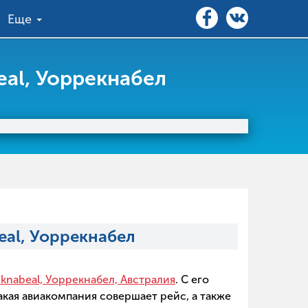
Еще
al, Уоррекнабел
eal, Уоррекнабел
knabeal, Уоррекнабел, Австралия
. С его
кая авиакомпания совершает рейс, а также