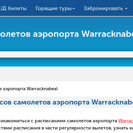
/Д билеты
Горящие туры
Забронировать
олетов аэропорта Warracknabe
 аэропорта Warracknabeal
сов самолетов аэропорта Warracknab
о ознакомиться с расписанием самолетов аэропорта
Warrac
ми расписания в части регулярности вылетов, узнать ка