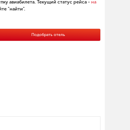
пку авиабилета. Текущий статус рейса -
на
те "найти".
Подобрать отель