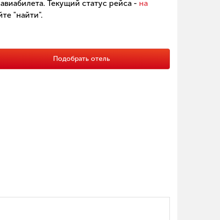
авиабилета. Текущий статус рейса -
на
те "найти".
Подобрать отель