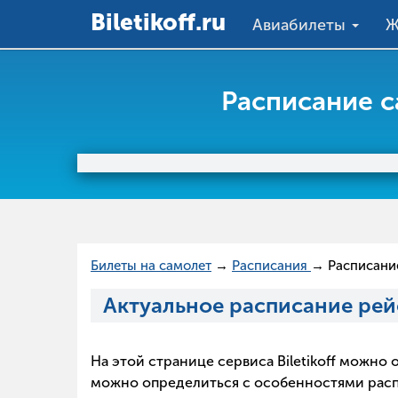
Вiletikoff.ru
Авиабилеты
Ж
Расписание 
Билеты на самолет
→
Расписания
→ Расписани
Актуальное расписание ре
На этой странице сервиса Biletikoff можн
можно определиться с особенностями распис