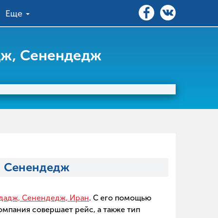
Еще
дж, Сенендедж
, Сенендедж
дадж, Сенендедж, Иран
. С его помощью
омпания совершает рейс, а также тип