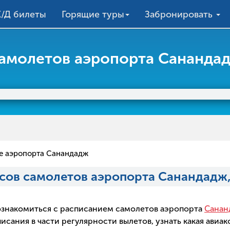
/Д билеты
Горящие туры
Забронировать
самолетов аэропорта Сананда
е аэропорта Санандадж
йсов самолетов аэропорта Санандадж
о ознакомиться с расписанием самолетов аэропорта
Санан
ания в части регулярности вылетов, узнать какая авиак