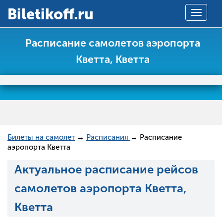
Вiletikoff.ru
Toggle
navigat
Расписание самолетов аэропорта
Кветта, Кветта
Билеты на самолет
→
Расписания
→ Расписание
аэропорта Кветта
Актуальное расписание рейсов
самолетов аэропорта Кветта,
Кветта