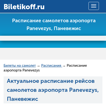
Вiletikoff.ru
Toggle
navigat
Расписание самолетов аэропорта
Panevezys, Паневежис
Билеты на самолет
→
Расписания
→ Расписание
аэропорта Panevezys
Актуальное расписание рейсов
самолетов аэропорта Panevezys,
Паневежис