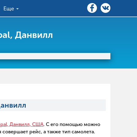
Еще
al, Данвилл
Данвилл
ipal, Данвилл, США
. С его помощью можно
 совершает рейс, а также тип самолета.