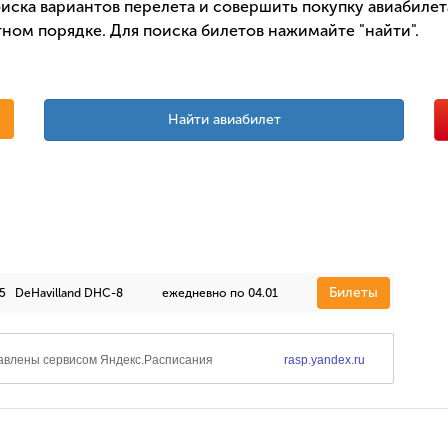
иска вариантов перелета и совершить покупку авиабилета
ном порядке. Для поиска билетов нажимайте "найти".
Найти авиабилет
Билеты
5
DeHavilland DHC-8
ежедневно по 04.01