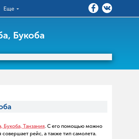
Еще
а, Букоба
оба
, Букоба, Танзания
. С его помощью можно
 совершает рейс, а также тип самолета.