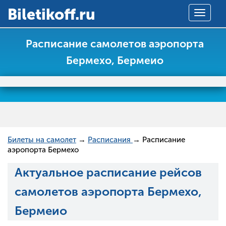
Вiletikoff.ru
Toggle
navigat
Расписание самолетов аэропорта
Бермехо, Бермеио
Билеты на самолет
→
Расписания
→ Расписание
аэропорта Бермехо
Актуальное расписание рейсов
самолетов аэропорта Бермехо,
Бермеио