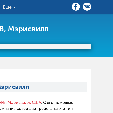
Еще
B, Мэрисвилл
Мэрисвилл
 AFB, Мэрисвилл, США
. С его помощью
омпания совершает рейс, а также тип