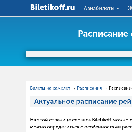
Вiletikoff.ru
Авиабилеты
Ж
Расписание 
Билеты на самолет
→
Расписания
→ Расписание
Актуальное расписание рей
На этой странице сервиса Biletikoff можн
можно определиться с особенностями распис