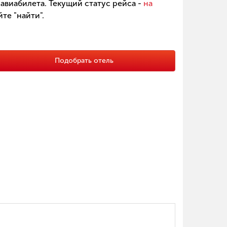
авиабилета. Текущий статус рейса -
на
те "найти".
Подобрать отель