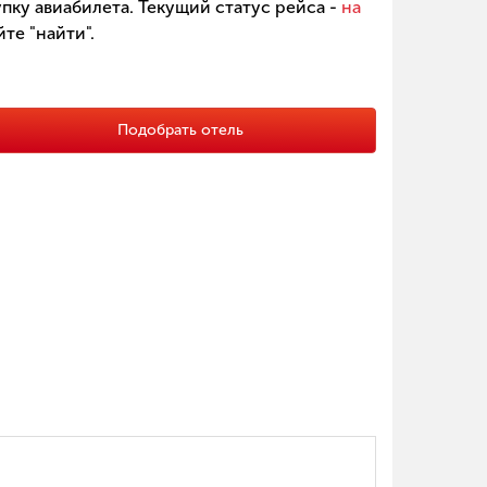
пку авиабилета. Текущий статус рейса -
на
те "найти".
Подобрать отель