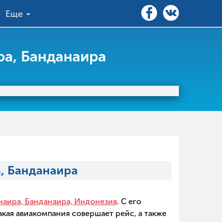
Еще
ра, Банданаира
, Банданаира
наира, Банданаира, Индонезия
. С его
кая авиакомпания совершает рейс, а также