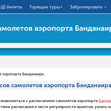
/Д билеты
Горящие туры
Забронировать
амолетов аэропорта Банданаи
е аэропорта Банданаира
сов самолетов аэропорта Банданаира
о ознакомиться с расписанием самолетов аэропорта
Банда
ми расписания в части регулярности вылетов, узнать ка