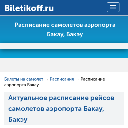
Вiletikoff.ru
Toggle
navigat
Расписание самолетов аэропорта
Бакау, Бакэу
Билеты на самолет
→
Расписания
→ Расписание
аэропорта Бакау
Актуальное расписание рейсов
самолетов аэропорта Бакау,
Бакэу