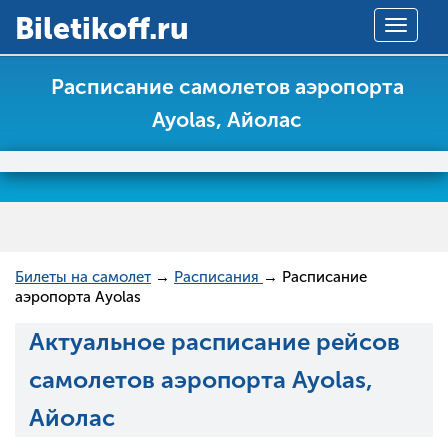
Вiletikoff.ru
Toggle
navigat
Расписание самолетов аэропорта
Ayolas, Айолас
Билеты на самолет
→
Расписания
→ Расписание
аэропорта Ayolas
Актуальное расписание рейсов
самолетов аэропорта Ayolas,
Айолас