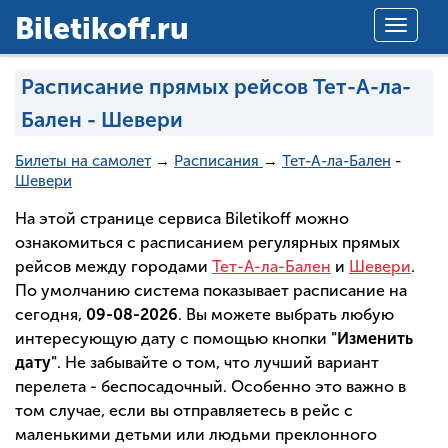
Вiletikoff.ru
Toggle
navigat
Расписание прямых рейсов Тет-А-ла-
Бален - Шевери
Билеты на самолет
→
Расписания
→
Тет-А-ла-Бален
-
Шевери
На этой странице сервиса Biletikoff можно
ознакомиться с расписанием регулярных прямых
рейсов между городами
Тет-А-ла-Бален
и
Шевери
.
По умолчанию система показывает расписание на
сегодня,
09-08-2026
. Вы можете выбрать любую
интересующую дату с помощью кнопки
"Изменить
дату"
. Не забывайте о том, что лучший вариант
перелета - беспосадочный. Особенно это важно в
том случае, если вы отправляетесь в рейс с
маленькими детьми или людьми преклонного