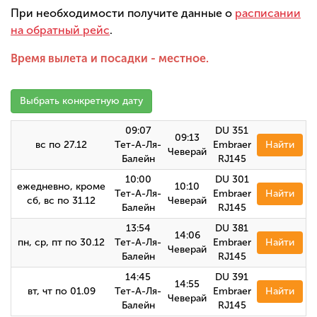
При необходимости получите данные о
расписании
на обратный рейс
.
Время вылета и посадки - местное.
Выбрать конкретную дату
09:07
DU 351
09:13
вс по 27.12
Тет-А-Ля-
Embraer
Найти
Чеверай
Балейн
RJ145
10:00
DU 301
ежедневно, кроме
10:10
Тет-А-Ля-
Embraer
Найти
сб, вс по 31.12
Чеверай
Балейн
RJ145
13:54
DU 381
14:06
пн, ср, пт по 30.12
Тет-А-Ля-
Embraer
Найти
Чеверай
Балейн
RJ145
14:45
DU 391
14:55
вт, чт по 01.09
Тет-А-Ля-
Embraer
Найти
Чеверай
Балейн
RJ145