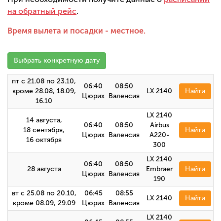
на обратный рейс
.
Время вылета и посадки - местное.
Выбрать конкретную дату
пт с 21.08 по 23.10,
06:40
08:50
кроме 28.08, 18.09,
LX 2140
Найти
Цюрих
Валенсия
16.10
LX 2140
14 августа,
06:40
08:50
Airbus
18 сентября,
Найти
Цюрих
Валенсия
A220-
16 октября
300
LX 2140
06:40
08:50
28 августа
Embraer
Найти
Цюрих
Валенсия
190
вт с 25.08 по 20.10,
06:45
08:55
LX 2140
Найти
кроме 08.09, 29.09
Цюрих
Валенсия
LX 2140