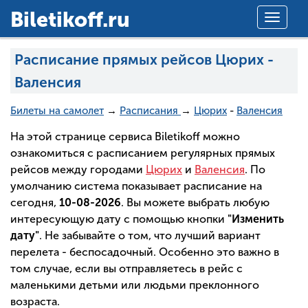
Вiletikoff.ru
Toggle
navigat
Расписание прямых рейсов Цюрих -
Валенсия
Билеты на самолет
→
Расписания
→
Цюрих
-
Валенсия
На этой странице сервиса Biletikoff можно
ознакомиться с расписанием регулярных прямых
рейсов между городами
Цюрих
и
Валенсия
. По
умолчанию система показывает расписание на
сегодня,
10-08-2026
. Вы можете выбрать любую
интересующую дату с помощью кнопки
"Изменить
дату"
. Не забывайте о том, что лучший вариант
перелета - беспосадочный. Особенно это важно в
том случае, если вы отправляетесь в рейс с
маленькими детьми или людьми преклонного
возраста.