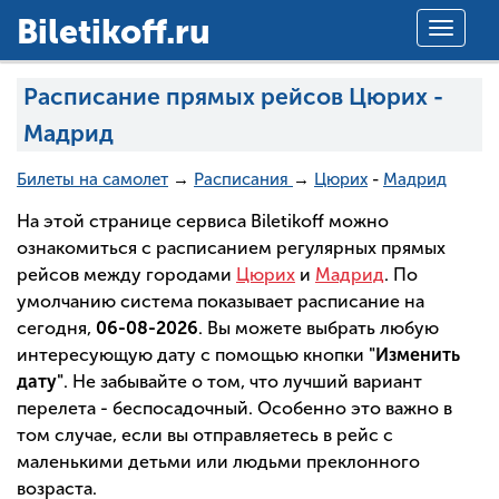
Вiletikoff.ru
Toggle
navigat
Расписание прямых рейсов Цюрих -
Мадрид
Билеты на самолет
→
Расписания
→
Цюрих
-
Мадрид
На этой странице сервиса Biletikoff можно
ознакомиться с расписанием регулярных прямых
рейсов между городами
Цюрих
и
Мадрид
. По
умолчанию система показывает расписание на
сегодня,
06-08-2026
. Вы можете выбрать любую
интересующую дату с помощью кнопки
"Изменить
дату"
. Не забывайте о том, что лучший вариант
перелета - беспосадочный. Особенно это важно в
том случае, если вы отправляетесь в рейс с
маленькими детьми или людьми преклонного
возраста.