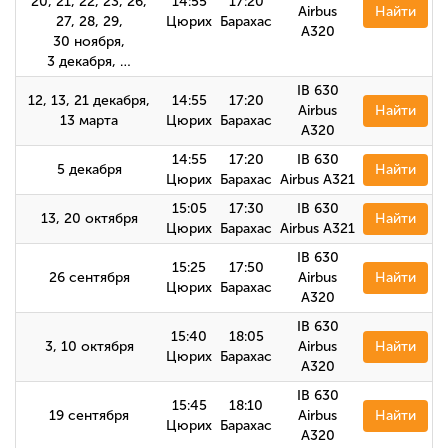
20, 21, 22, 23, 26,
14:55
17:20
Airbus
Найти
27, 28, 29,
Цюрих
Барахас
А320
30 ноября,
3 декабря, …
IB 630
12, 13, 21 декабря,
14:55
17:20
Airbus
Найти
13 марта
Цюрих
Барахас
A320
14:55
17:20
IB 630
5 декабря
Найти
Цюрих
Барахас
Airbus А321
15:05
17:30
IB 630
13, 20 октября
Найти
Цюрих
Барахас
Airbus А321
IB 630
15:25
17:50
26 сентября
Airbus
Найти
Цюрих
Барахас
А320
IB 630
15:40
18:05
3, 10 октября
Airbus
Найти
Цюрих
Барахас
А320
IB 630
15:45
18:10
19 сентября
Airbus
Найти
Цюрих
Барахас
А320