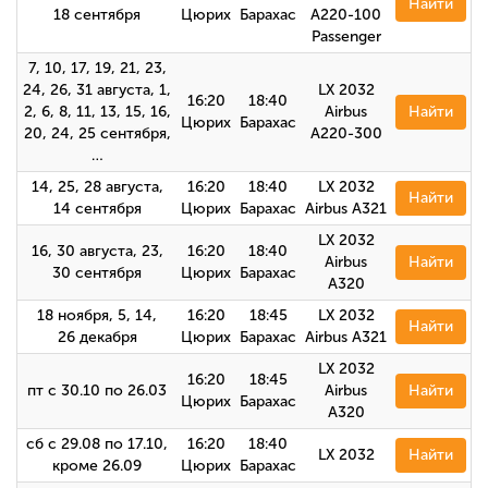
Найти
18 сентября
Цюрих
Барахас
A220-100
Passenger
7, 10, 17, 19, 21, 23,
24, 26, 31 августа, 1,
LX 2032
16:20
18:40
2, 6, 8, 11, 13, 15, 16,
Airbus
Найти
Цюрих
Барахас
20, 24, 25 сентября,
A220-300
…
14, 25, 28 августа,
16:20
18:40
LX 2032
Найти
14 сентября
Цюрих
Барахас
Airbus А321
LX 2032
16, 30 августа, 23,
16:20
18:40
Airbus
Найти
30 сентября
Цюрих
Барахас
A320
18 ноября, 5, 14,
16:20
18:45
LX 2032
Найти
26 декабря
Цюрих
Барахас
Airbus А321
LX 2032
16:20
18:45
пт с 30.10 по 26.03
Airbus
Найти
Цюрих
Барахас
A320
сб с 29.08 по 17.10,
16:20
18:40
LX 2032
Найти
кроме 26.09
Цюрих
Барахас