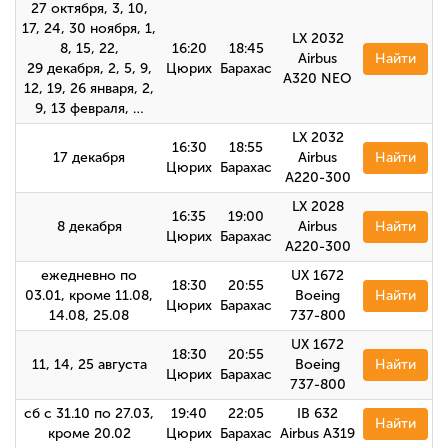
27 октября, 3, 10,
17, 24, 30 ноября, 1,
LX 2032
8, 15, 22,
16:20
18:45
Airbus
Найти
29 декабря, 2, 5, 9,
Цюрих
Барахас
A320 NEO
12, 19, 26 января, 2,
9, 13 февраля, …
LX 2032
16:30
18:55
17 декабря
Airbus
Найти
Цюрих
Барахас
A220-300
LX 2028
16:35
19:00
8 декабря
Airbus
Найти
Цюрих
Барахас
A220-300
ежедневно по
UX 1672
18:30
20:55
03.01, кроме 11.08,
Boeing
Найти
Цюрих
Барахас
14.08, 25.08
737-800
UX 1672
18:30
20:55
11, 14, 25 августа
Boeing
Найти
Цюрих
Барахас
737-800
сб с 31.10 по 27.03,
19:40
22:05
IB 632
Найти
кроме 20.02
Цюрих
Барахас
Airbus A319