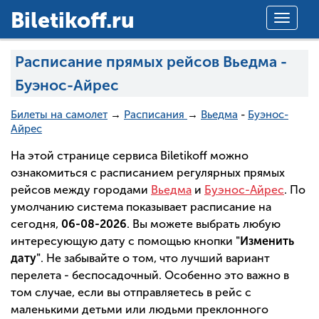
Вiletikoff.ru
Toggle
navigat
Расписание прямых рейсов Вьедма -
Буэнос-Айрес
Билеты на самолет
→
Расписания
→
Вьедма
-
Буэнос-
Айрес
На этой странице сервиса Biletikoff можно
ознакомиться с расписанием регулярных прямых
рейсов между городами
Вьедма
и
Буэнос-Айрес
. По
умолчанию система показывает расписание на
сегодня,
06-08-2026
. Вы можете выбрать любую
интересующую дату с помощью кнопки
"Изменить
дату"
. Не забывайте о том, что лучший вариант
перелета - беспосадочный. Особенно это важно в
том случае, если вы отправляетесь в рейс с
маленькими детьми или людьми преклонного