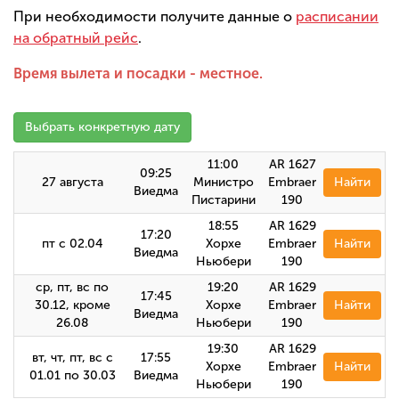
При необходимости получите данные о
расписании
на обратный рейс
.
Время вылета и посадки - местное.
Выбрать конкретную дату
11:00
AR 1627
09:25
27 августа
Министро
Embraer
Найти
Виедма
Пистарини
190
18:55
AR 1629
17:20
пт с 02.04
Хорхе
Embraer
Найти
Виедма
Ньюбери
190
ср, пт, вс по
19:20
AR 1629
17:45
30.12, кроме
Хорхе
Embraer
Найти
Виедма
26.08
Ньюбери
190
19:30
AR 1629
вт, чт, пт, вс с
17:55
Хорхе
Embraer
Найти
01.01 по 30.03
Виедма
Ньюбери
190